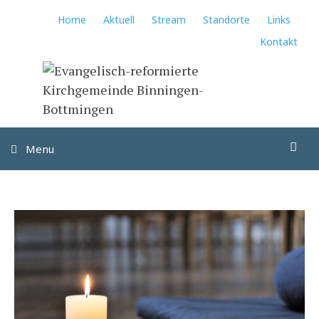
Springe
Home
Aktuell
Stream
Standorte
Links
zum
Kontakt
Inhalt
Su
Menu