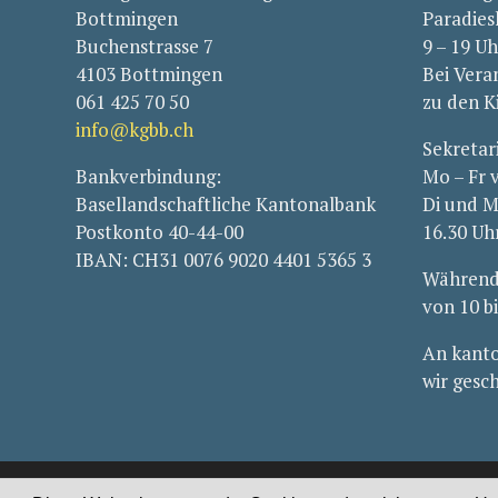
Bottmingen
Paradies
Buchenstrasse 7
9 – 19 Uh
4103 Bottmingen
Bei Vera
061 425 70 50
zu den K
info@kgbb.ch
Sekretar
Bankverbindung:
Mo – Fr 
Basellandschaftliche Kantonalbank
Di und M
Postkonto 40-44-00
16.30 Uh
IBAN: CH31 0076 9020 4401 5365 3
Während 
von 10 b
An kanto
wir gesc
© 2026 Evangelisch-reformierte Kirchgemeinde Binningen-Bo