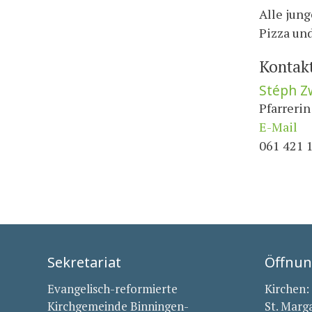
Alle jun
Pizza und
Kontak
Stéph Z
Pfarrerin
E-Mail
061 421 
Sekretariat
Öffnun
Evangelisch-reformierte
Kirchen:
Kirchgemeinde Binningen-
St. Marg