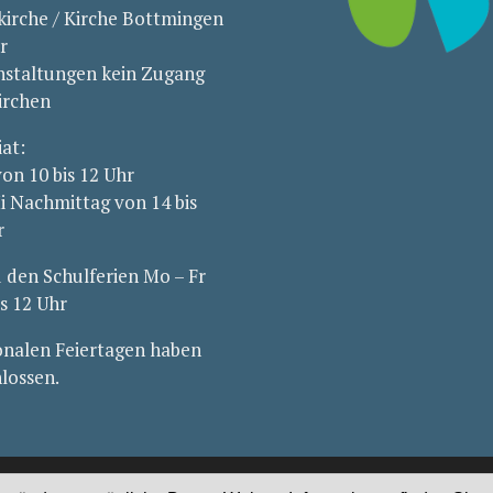
kirche / Kirche Bottmingen
r
nstaltungen kein Zugang
irchen
iat:
von 10 bis 12 Uhr
i Nachmittag von 14 bis
r
den Schulferien Mo – Fr
is 12 Uhr
nalen Feiertagen haben
hlossen.
ttmingen