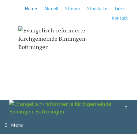
Springe
Home
Aktuell
Stream
Standorte
Links
zum
Kontakt
Inhalt
Su
Menu