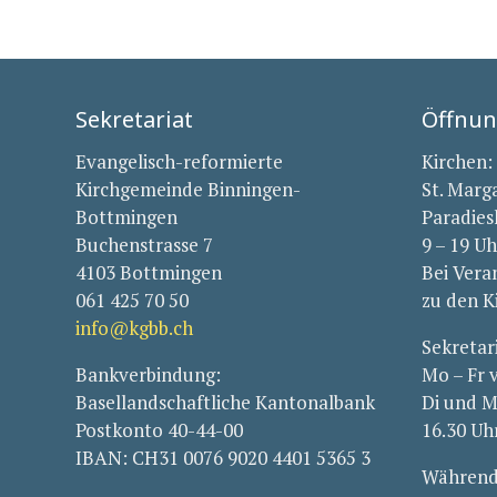
Sekretariat
Öffnun
Evangelisch-reformierte
Kirchen:
Kirchgemeinde Binningen-
St. Marg
Bottmingen
Paradies
Buchenstrasse 7
9 – 19 Uh
4103 Bottmingen
Bei Vera
061 425 70 50
zu den K
info@kgbb.ch
Sekretar
Bankverbindung:
Mo – Fr 
Basellandschaftliche Kantonalbank
Di und M
Postkonto 40-44-00
16.30 Uh
IBAN: CH31 0076 9020 4401 5365 3
Während 