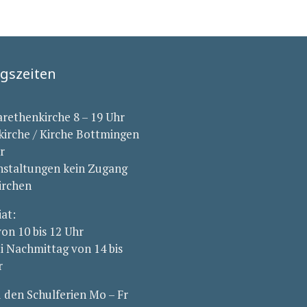
gszeiten
arethenkirche 8 – 19 Uhr
kirche / Kirche Bottmingen
r
nstaltungen kein Zugang
irchen
iat:
von 10 bis 12 Uhr
i Nachmittag von 14 bis
r
den Schulferien Mo – Fr