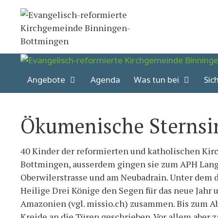
Springe
zum
Inhalt
Angebote
Agenda
Was tun bei
Sic
Ökumenische Sternsi
40 Kinder der reformierten und katholischen Ki
Bottmingen, ausserdem gingen sie zum APH Lang
Oberwilerstrasse und am Neubadrain. Unter dem d
Heilige Drei Könige den Segen für das neue Jahr 
Amazonien (vgl. missio.ch) zusammen. Bis zum Ab
Kreide an die Türen geschrieben. Vor allem aber 