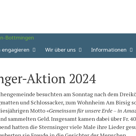
h engagieren
Wir über uns
Informationen
nger-Aktion 2024
rchengemeinde besuchten am Sonntag nach dem Dreikö
matten und Schlossacker, zum Wohnheim Am Birsig so
iesjährigen Motto «
Gemeinsam für unsere Erde – in Amaz
und sammelten Geld. Insgesamt kamen dabei über Fr. 40
end hatten die Sternsinger viele Male ihre Lieder ges
zauberten sie Freude in die Gesichter der Menschen.