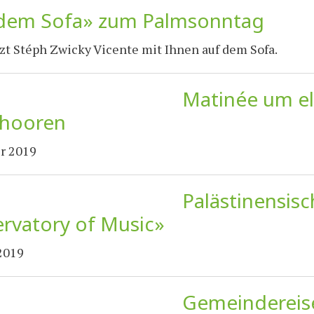
dem Sofa» zum Palmsonntag
zt Stéph Zwicky Vicente mit Ihnen auf dem Sofa.
Matinée um el
lhooren
r 2019
Palästinensis
rvatory of Music»
2019
Gemeindereise