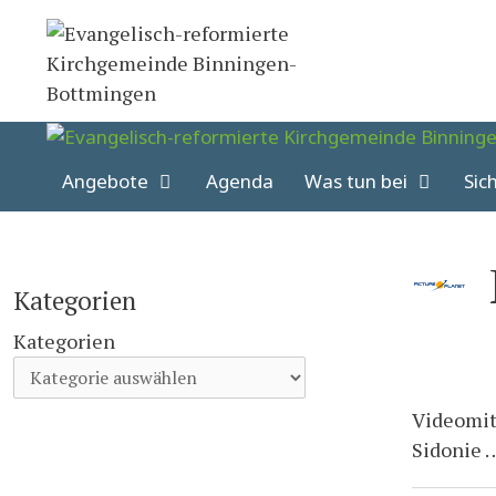
Springe
zum
Inhalt
Angebote
Agenda
Was tun bei
Sic
Kategorien
Kategorien
Videomit
Sidonie 