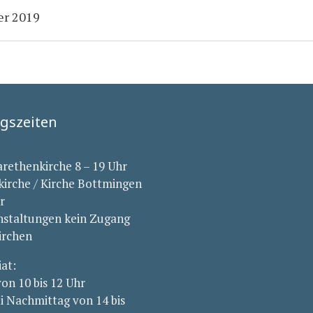
r 2019
gszeiten
arethenkirche 8 – 19 Uhr
kirche / Kirche Bottmingen
r
nstaltungen kein Zugang
irchen
iat:
von 10 bis 12 Uhr
i Nachmittag von 14 bis