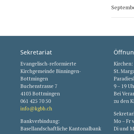
Septembe
Sekretariat
Öffnun
Evangelisch-reformierte
Kirchen:
Kirchgemeinde Binningen-
St. Marg
Bottmingen
Paradies
Buchenstrasse 7
9 – 19 Uh
4103 Bottmingen
Bei Vera
061 425 70 50
zu den K
info@kgbb.ch
Sekretar
Bankverbindung:
Mo – Fr 
Basellandschaftliche Kantonalbank
Di und M